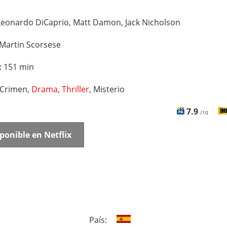
Leonardo DiCaprio, Matt Damon, Jack Nicholson
Martin Scorsese
:
151 min
Crimen,
Drama
,
Thriller
, Misterio
7.9
/10
ponible en Netflix
País: