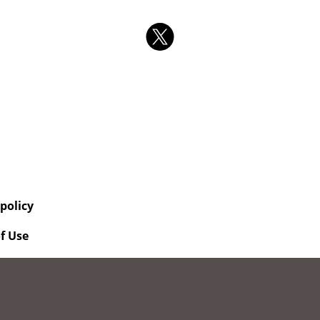
 policy
f Use