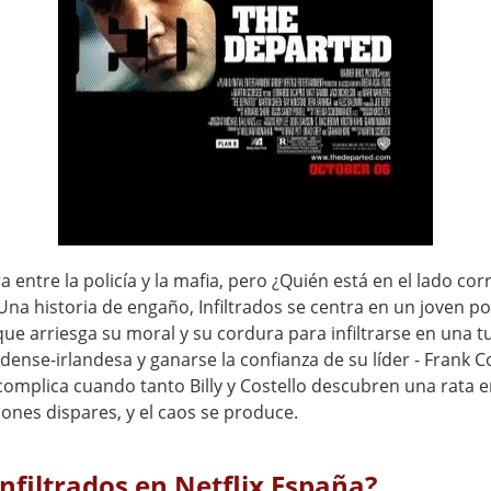
 entre la policía y la mafia, pero ¿Quién está en el lado cor
na historia de engaño, Infiltrados se centra en un joven poli
ue arriesga su moral y su cordura para infiltrarse en una t
ense-irlandesa y ganarse la confianza de su líder - Frank Co
complica cuando tanto Billy y Costello descubren una rata e
ones dispares, y el caos se produce.
Infiltrados en Netflix España?