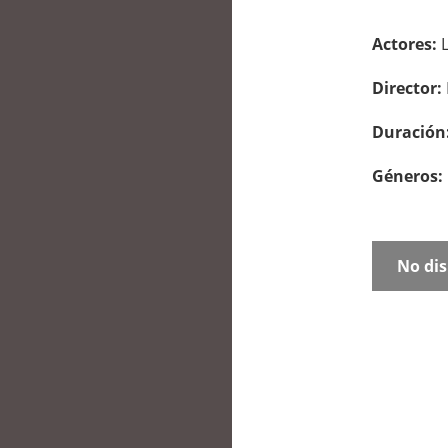
Actores:
Director:
Duración
Géneros:
No dis