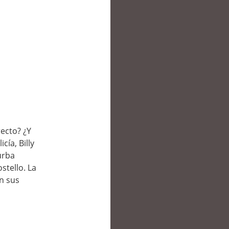
recto? ¿Y
cía, Billy
urba
stello. La
n sus