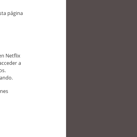
esta página
en Netflix
acceder a
os.
jando.
ones