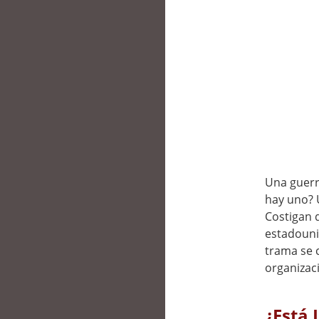
Una guerra
hay uno? U
Costigan q
estadounid
trama se 
organizaci
¿Está 