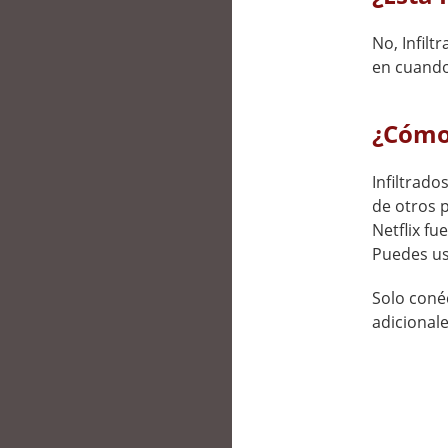
No, Infilt
en cuando
¿Cómo 
Infiltrado
de otros 
Netflix fu
Puedes us
Solo conéc
adicionale