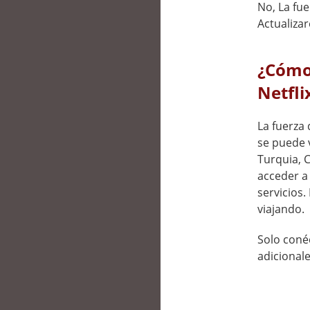
No, La fu
Actualiza
¿Cómo 
Netfli
La fuerza 
se puede 
Turquia, 
acceder a 
servicios.
viajando.
Solo conéc
adicionale