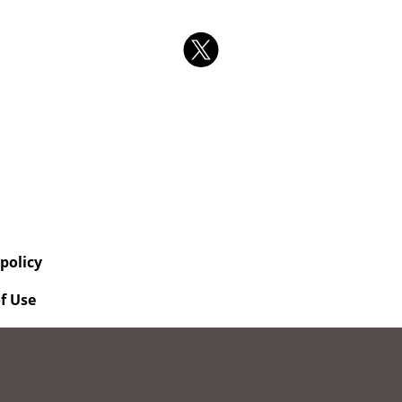
 policy
f Use