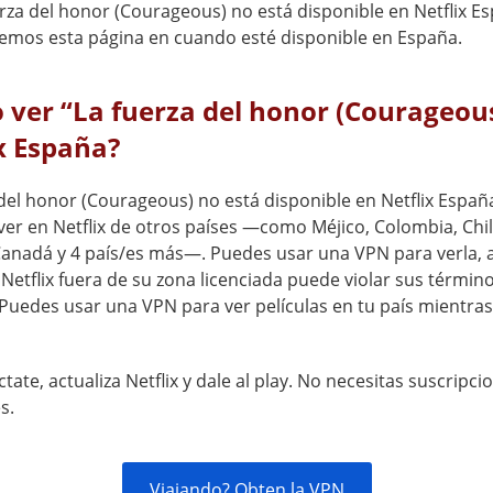
erza del honor (Courageous) no está disponible en Netflix E
remos esta página en cuando esté disponible en España.
ver “La fuerza del honor (Courageou
x España?
del honor (Courageous) no está disponible en Netflix España
ver en Netflix de otros países —como Méjico, Colombia, Chil
Canadá y 4 país/es más—. Puedes usar una VPN para verla,
Netflix fuera de su zona licenciada puede violar sus término
 Puedes usar una VPN para ver películas en tu país mientras
tate, actualiza Netflix y dale al play. No necesitas suscripci
s.
Viajando? Obten la VPN