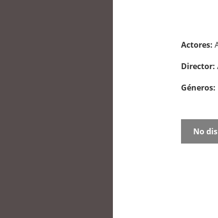
Actores:
Director:
Géneros:
No dis