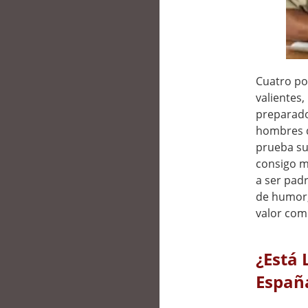
Cuatro pol
valientes,
preparado
hombres d
prueba su
consigo m
a ser pad
de humor,
valor com
¿Está 
Españ