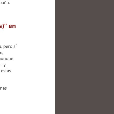
spaña.
s)" en
, pero sí
e,
 aunque
s y
 estás
ones