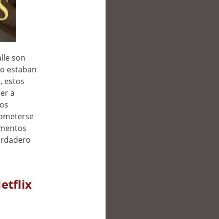
lle son
 no estaban
, estos
er a
tos
rometerse
omentos
verdadero
etflix