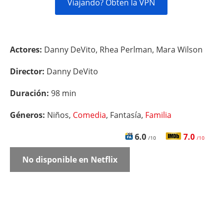
Viajando? Obten la VPN
Actores:
Danny DeVito, Rhea Perlman, Mara Wilson
Director:
Danny DeVito
Duración:
98 min
Géneros:
Niños,
Comedia
, Fantasía,
Familia
6.0
7.0
/10
/10
No disponible en Netflix