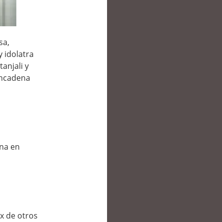
sa,
y idolatra
anjali y
sencadena
ina en
ix de otros