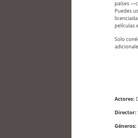
países —c
Puedes us
licenciad
películas 
Solo conéc
adicionale
Actores:
Director:
Géneros: