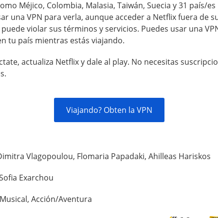
omo Méjico, Colombia, Malasia, Taiwán, Suecia y 31 país/e
ar una VPN para verla, aunque acceder a Netflix fuera de s
a puede violar sus términos y servicios. Puedes usar una VP
en tu país mientras estás viajando.
tate, actualiza Netflix y dale al play. No necesitas suscripci
s.
Viajando? Obten la VPN
Dimitra Vlagopoulou, Flomaria Papadaki, Ahilleas Hariskos
Sofia Exarchou
Musical, Acción/Aventura