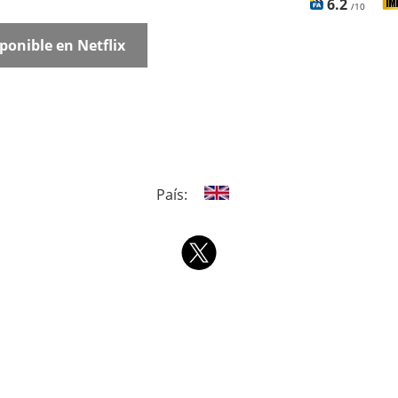
6.2
/10
ponible en Netflix
País: