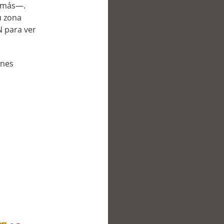
s más—.
u zona
N para ver
ones