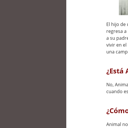
El hijo de
regresa a 
a su padre
vivir en e
una campa
¿Está 
No, Anima
cuando es
¿Cómo 
Animal no 