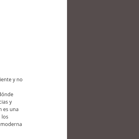
iente y no
 dónde
cias y
h es una
 los
na moderna