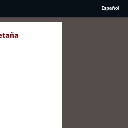
Español
retaña