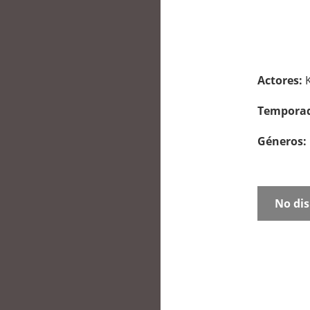
Actores:
Tempora
Géneros:
No dis