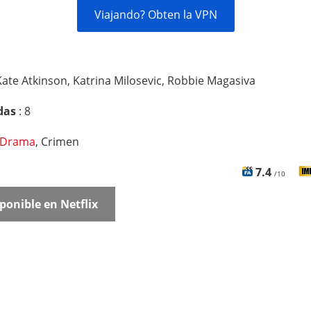
Viajando? Obten la VPN
Kate Atkinson, Katrina Milosevic, Robbie Magasiva
das
: 8
Drama
, Crimen
7.4
/10
ponible en Netflix