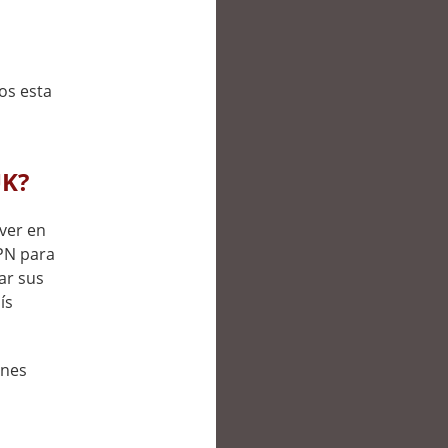
os esta
UK?
 ver en
PN para
ar sus
ís
ones