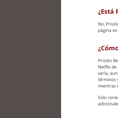
¿Está 
No, Prisi
página en
¿Cómo 
Prisión We
Netflix d
verla, aun
términos y
mientras 
Solo conéc
adicionale