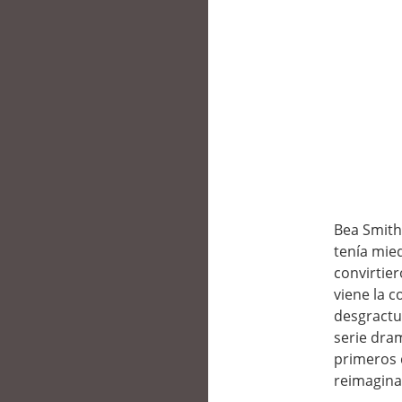
Bea Smith
tenía mie
convirtie
viene la co
desgractu
serie dra
primeros 
reimagina