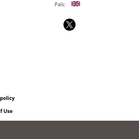
País:
 policy
f Use