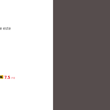
e este
7.5
/10