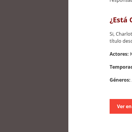
responsab
¿Está 
Si, Charlo
título des
Actores:
Tempora
Géneros:
Ver en