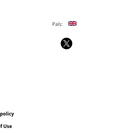
País:
 policy
f Use