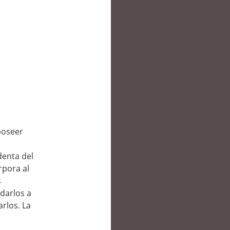
poseer
denta del
rpora al
s
darlos a
rlos. La