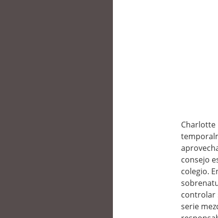
Charlotte
temporalm
aprovecha
consejo e
colegio. 
sobrenatu
controlar 
serie mez