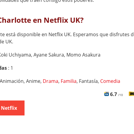
ilidades que traen consigo esos poderes.
Charlotte en Netflix UK?
tte está disponible en Netflix UK. Esperamos que disfrutes d
de UK.
Koki Uchiyama, Ayane Sakura, Momo Asakura
das
: 1
Animación, Anime,
Drama
,
Familia
, Fantasía,
Comedia
6.7
/10
 Netflix