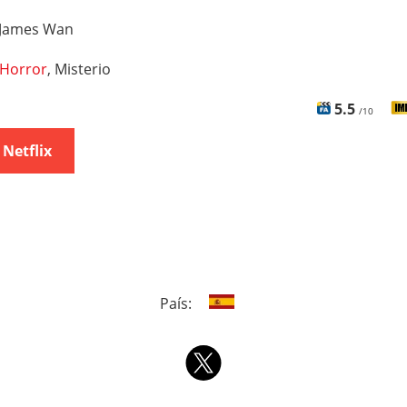
James Wan
Horror
, Misterio
5.5
/10
 Netflix
País: