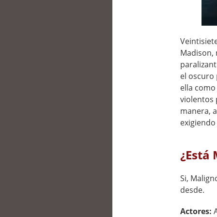
Veintisiet
Madison, m
paralizan
el oscuro
ella como 
violentos
manera, al
exigiendo 
¿Está 
Si, Malign
desde.
Actores: