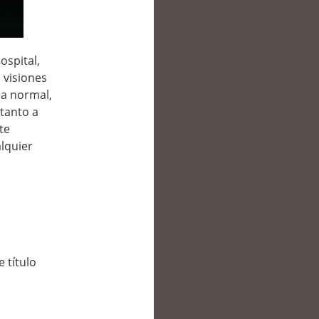
ospital,
 visiones
da normal,
tanto a
te
lquier
,
 título