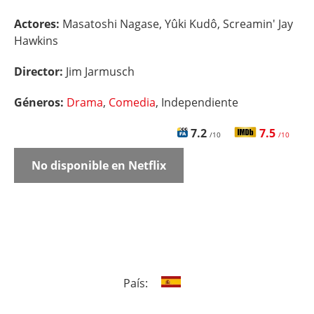
Actores:
Masatoshi Nagase, Yûki Kudô, Screamin' Jay
Hawkins
Director:
Jim Jarmusch
Géneros:
Drama
,
Comedia
, Independiente
7.2
7.5
/10
/10
No disponible en Netflix
País: