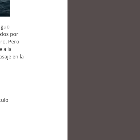
tiguo
idos por
ero. Pero
 a la
asaje en la
tulo