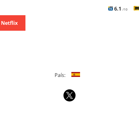
6.1
/10
 Netflix
País: