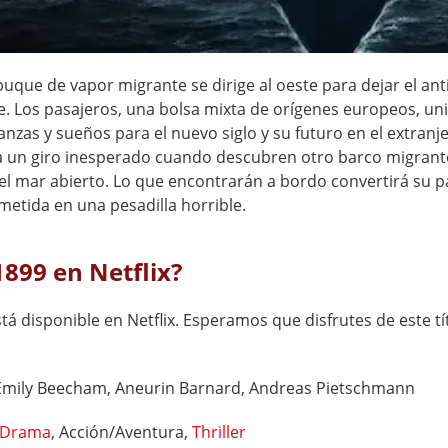
buque de vapor migrante se dirige al oeste para dejar el an
e. Los pasajeros, una bolsa mixta de orígenes europeos, un
nzas y sueños para el nuevo siglo y su futuro en el extranj
da un giro inesperado cuando descubren otro barco migrante
el mar abierto. Lo que encontrarán a bordo convertirá su p
metida en una pesadilla horrible.
1899 en Netflix?
stá disponible en Netflix. Esperamos que disfrutes de este tí
Emily Beecham, Aneurin Barnard, Andreas Pietschmann
Drama
, Acción/Aventura,
Thriller