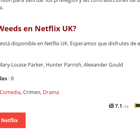
nsión para satirizar los privilegios y las contradicciones de l
a.
Weeds en Netflix UK?
está disponible en Netflix UK. Esperamos que disfrutes de e
Mary-Louise Parker, Hunter Parrish, Alexander Gould
das
: 8
Comedia
, Crimen,
Drama
7.1
/10
 Netflix