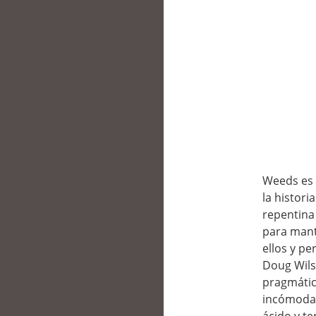
Weeds es 
la histori
repentina
para mante
ellos y p
Doug Wils
pragmática
incómodas