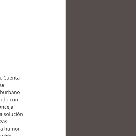
n. Cuenta
te
suburbano
endo con
oncejal
a solución
nzas
ina humor