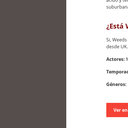
ácido y te
suburban
¿Está 
Si, Weeds 
desde UK.
Actores:
Tempora
Géneros:
Ver en