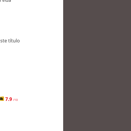
a vida
ste título
7.9
/10