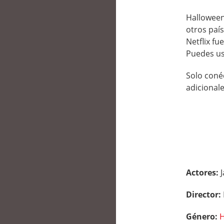
Halloween 
otros paí
Netflix fu
Puedes us
Solo conéc
adicionale
Actores:
Director:
Género:
H