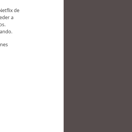
Netflix de
eder a
os.
jando.
ones