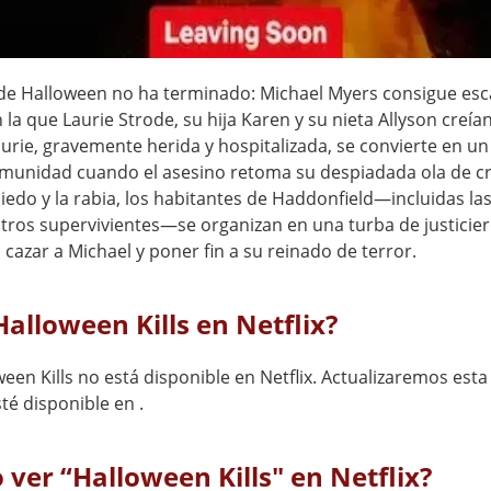
de Halloween no ha terminado: Michael Myers consigue esc
la que Laurie Strode, su hija Karen y su nieta Allyson creía
aurie, gravemente herida y hospitalizada, se convierte en u
omunidad cuando el asesino retoma su despiadada ola de c
iedo y la rabia, los habitantes de Haddonfield—incluidas la
otros supervivientes—se organizan en una turba de justicie
 cazar a Michael y poner fin a su reinado de terror.
Halloween Kills en Netflix?
een Kills no está disponible en Netflix. Actualizaremos est
té disponible en .
ver “Halloween Kills" en Netflix?