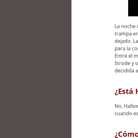
La noche 
trampa en 
dejado. L
para la c
Entre el m
Strode y 
decidida a
¿Está 
No, Hallow
cuando es
¿Cómo 