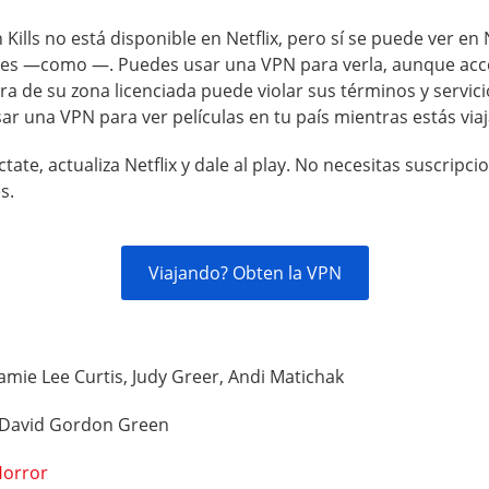
Kills no está disponible en Netflix, pero sí se puede ver en 
ses —como —. Puedes usar una VPN para verla, aunque acc
era de su zona licenciada puede violar sus términos y servici
ar una VPN para ver películas en tu país mientras estás via
tate, actualiza Netflix y dale al play. No necesitas suscripci
s.
Viajando? Obten la VPN
Jamie Lee Curtis, Judy Greer, Andi Matichak
David Gordon Green
orror