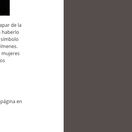
apar de la
n haberlo
n símbolo
rímenes.
s mujeres
ros
a página en