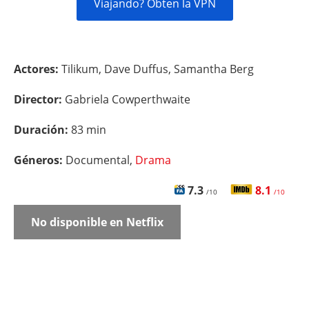
Viajando? Obten la VPN
Actores:
Tilikum, Dave Duffus, Samantha Berg
Director:
Gabriela Cowperthwaite
Duración:
83 min
Géneros:
Documental,
Drama
7.3
8.1
/10
/10
No disponible en Netflix