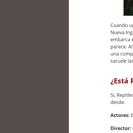
Cuando un
Nueva Ing
embarca e
parece. A
una compl
sacude las
¿Está 
Si, Reptil
desde.
Actores:
Director: