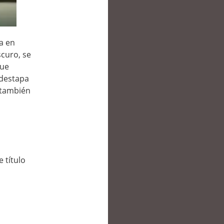
a en
scuro, se
que
 destapa
 también
e título