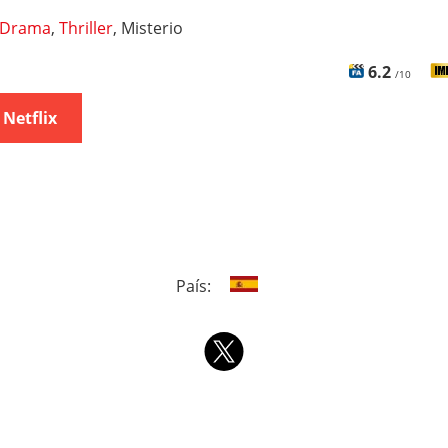
Drama
,
Thriller
, Misterio
6.2
/10
 Netflix
País: